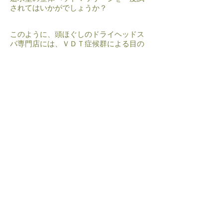
されてはいかがでしょうか？
このように、頭ほぐしのドライヘッドス
パ専門店には、ＶＤＴ症候群による目の
疲れをはじめ、脳疲労による不眠、頭
痛、気持ちの落ち込みなどの症状をもっ
たお客様が来られます。
あくまでもリラクゼーションサロンなの
で、医療行為、医業類似行為はできませ
ん。
また、ドライヘッドスパ専門店には、
「疲れてないけどリラックスしに来
た。」というお客様もたくさんいます。
どのようなお客様がお越しになっても、
資格講座で学んだことを活かしてちゃん
とおもてなしができるようにしたいです
ね。